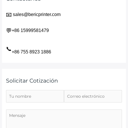
📧
sales@bericprinter.com
💬
+86 15999581479
📞
+86 755 8923 1886
Solicitar Cotización