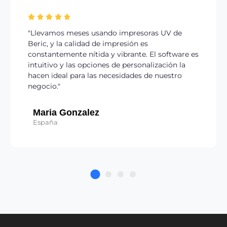
evamos meses usando impresoras UV de
"Lo que 
c, y la calidad de impresión es
velocida
tantemente nítida y vibrante. El software es
detalle 
itivo y las opciones de personalización la
potente 
n ideal para las necesidades de nuestro
parte de
cio."
Liam
ria Gonzalez
Irlanda
paña