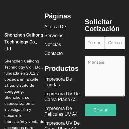
Páginas
Solicitar
Acerca De
Cotización
Shenzhen Caihong
Servicios
Technology Co.,
Noticias
Ltd
Contacto
Shenzhen Caihong
Productos
Technology Co., Ltd.,
fundada en 2012 y
Impresora De
ubicada en la calle
Fundas
Jihua, distrito de
Longgang,
Impresora UV De
Shenzhen, se
Cama Plana A5
especializa en la
Impresora De
investigación y
Películas UV A4
desarrollo,
fabricación y venta de
Impresora UV De
accesorios para
Cama Plana A4