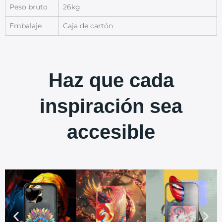
Peso bruto
26kg
Embalaje
Caja de cartón
Haz que cada
inspiración sea
accesible