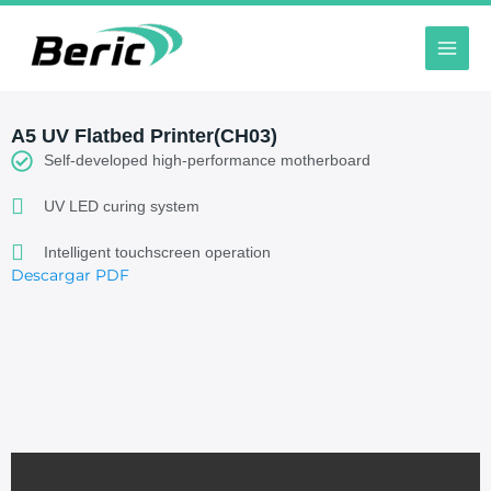
Ir
al
contenido
A5 UV Flatbed Printer(CH03)
Self-developed high-performance motherboard
UV LED curing system
Intelligent touchscreen operation
Descargar PDF